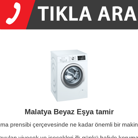
Malatya Beyaz Eşya tamir
şma prensibi çerçevesinde ne kadar önemli bir makine
koyulan yiyecek ve içecekleri ilk günkü haliyle koru